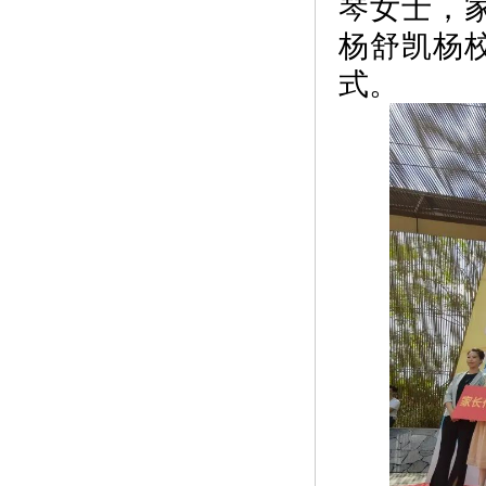
琴女士，
杨舒凯杨
式。